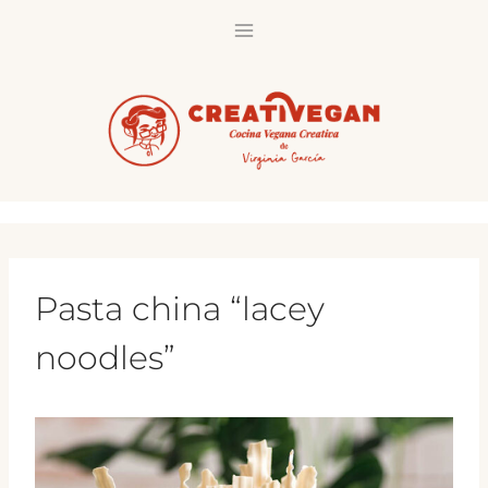
Saltar
al
contenido
Pasta china “lacey
noodles”