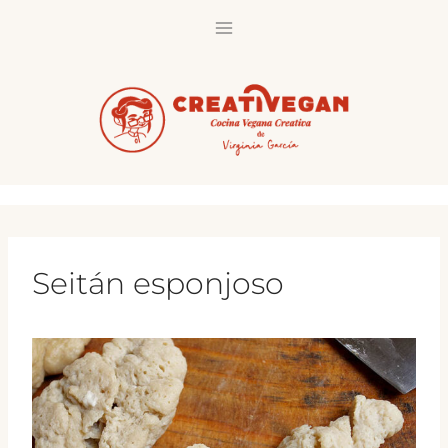
Saltar
al
contenido
Seitán esponjoso