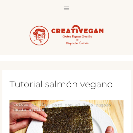
Saltar
al
contenido
Tutorial salmón vegano