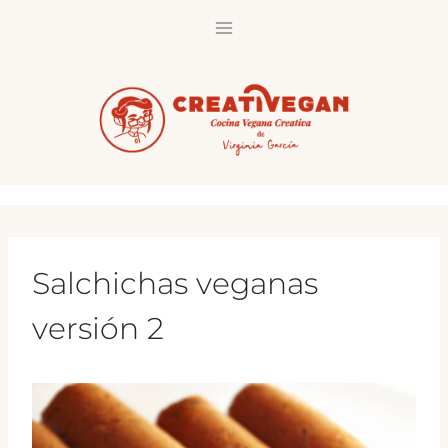
Saltar
al
contenido
Salchichas veganas
versión 2