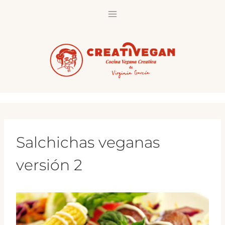
Saltar
al
contenido
Salchichas veganas
versión 2