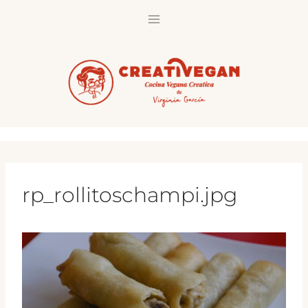
Saltar
al
contenido
rp_rollitoschampi.jpg