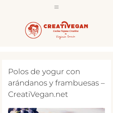
Saltar
al
contenido
Polos de yogur con
arándanos y frambuesas –
CreatiVegan.net