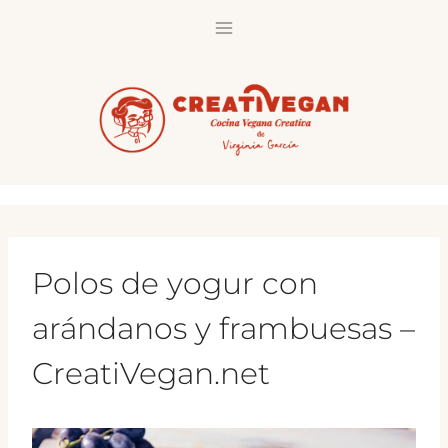
Saltar
al
contenido
Polos de yogur con
arándanos y frambuesas –
CreatiVegan.net