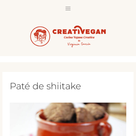
Saltar
al
contenido
Paté de shiitake