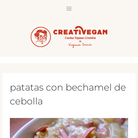
Saltar
al
contenido
patatas con bechamel de
cebolla