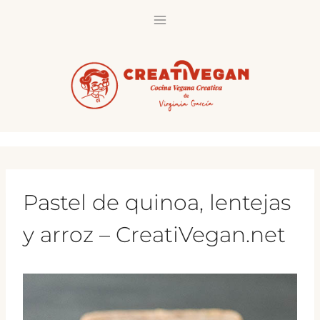
Saltar
al
contenido
Pastel de quinoa, lentejas
y arroz – CreatiVegan.net