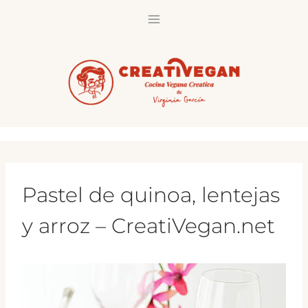
Saltar
al
contenido
Pastel de quinoa, lentejas
y arroz – CreatiVegan.net