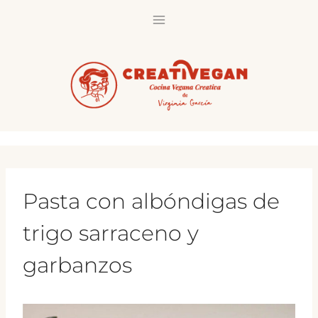
Saltar
al
contenido
Pasta con albóndigas de
trigo sarraceno y
garbanzos