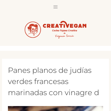
Saltar
al
contenido
Panes planos de judías
verdes francesas
marinadas con vinagre d