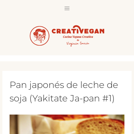
Saltar
al
contenido
Pan japonés de leche de
soja (Yakitate Ja-pan #1)