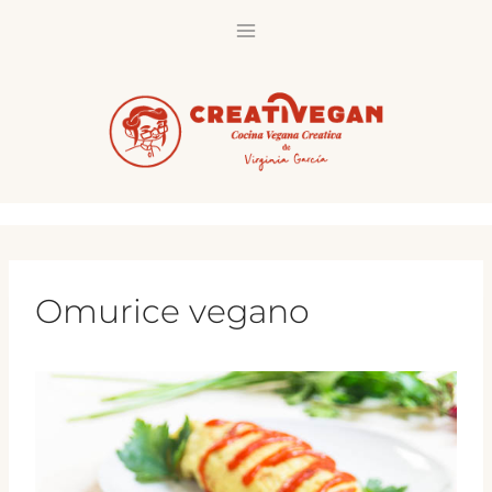
Saltar
al
contenido
Omurice vegano