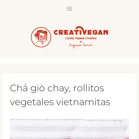
Saltar
al
contenido
Chả giò chay, rollitos
vegetales vietnamitas