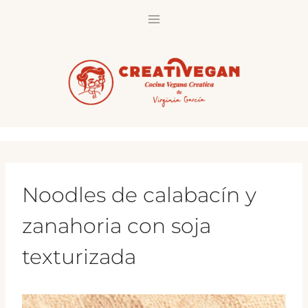
Saltar
al
contenido
Noodles de calabacín y
zanahoria con soja
texturizada