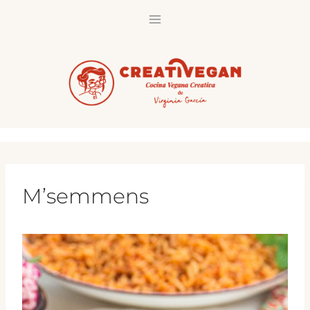
Saltar
al
contenido
M’semmens