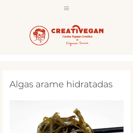
Saltar
al
contenido
Algas arame hidratadas