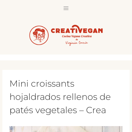
Saltar
al
contenido
Mini croissants
hojaldrados rellenos de
patés vegetales – Crea