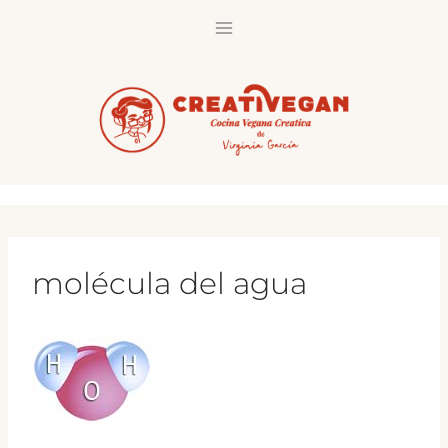
Saltar
al
contenido
molécula del agua