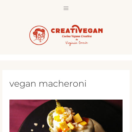
Saltar
al
contenido
vegan macheroni