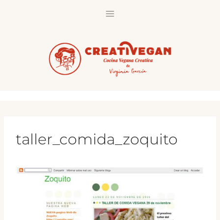
Saltar
al
contenido
taller_comida_zoquito