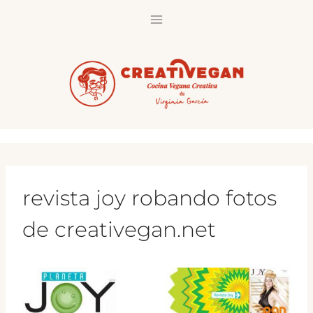
Saltar
al
contenido
revista joy robando fotos
de creativegan.net