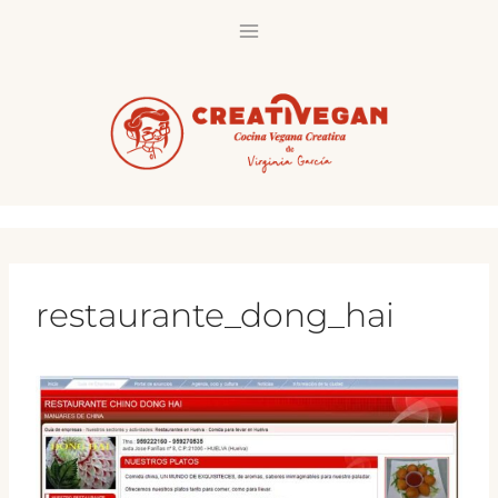
Saltar
al
contenido
restaurante_dong_hai