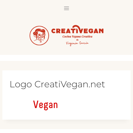
Saltar
al
contenido
Logo CreatiVegan.net