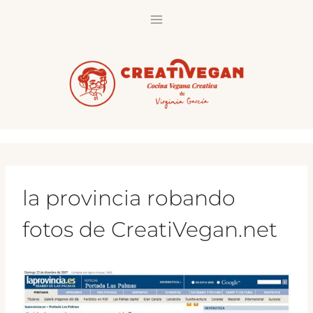
Saltar
al
contenido
la provincia robando
fotos de CreatiVegan.net