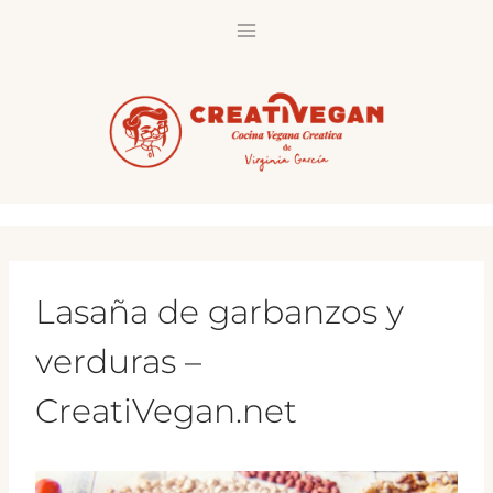
Saltar
al
contenido
Lasaña de garbanzos y
verduras –
CreatiVegan.net