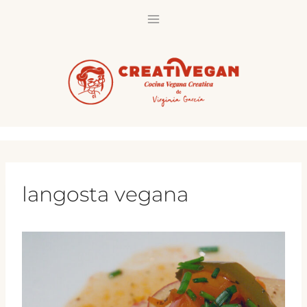
Saltar
al
contenido
langosta vegana