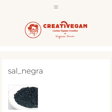
Saltar
al
contenido
sal_negra