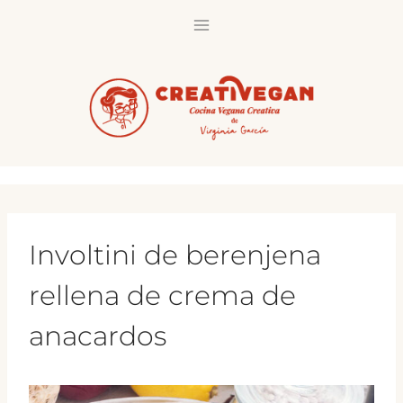
Saltar
al
contenido
Involtini de berenjena
rellena de crema de
anacardos