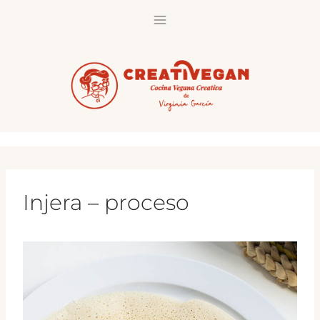
Saltar
al
contenido
Injera – proceso