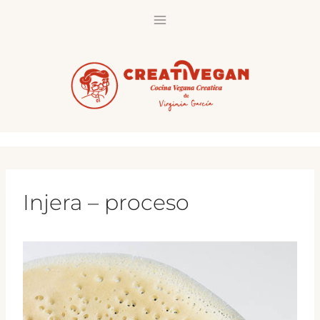
Saltar
al
contenido
Injera – proceso