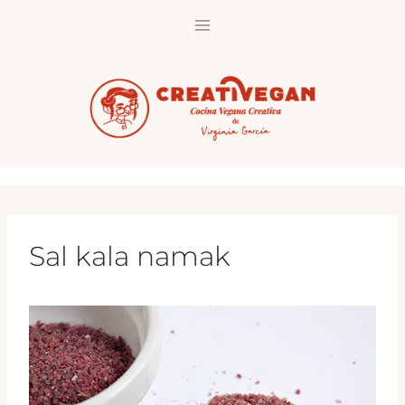
Saltar
al
contenido
Sal kala namak