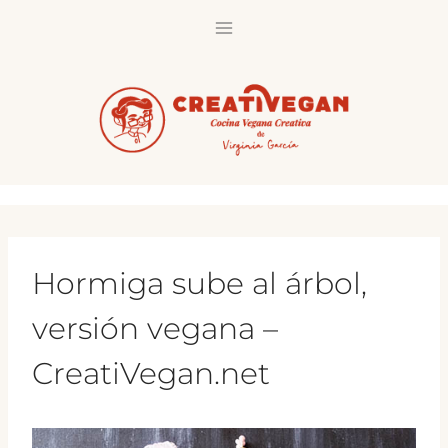
Saltar
al
contenido
Hormiga sube al árbol,
versión vegana –
CreatiVegan.net