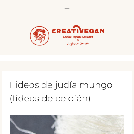
Saltar
al
contenido
Fideos de judía mungo
(fideos de celofán)