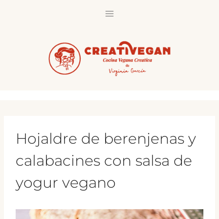
Saltar
al
contenido
Hojaldre de berenjenas y
calabacines con salsa de
yogur vegano