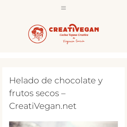
Saltar
al
contenido
Helado de chocolate y
frutos secos –
CreatiVegan.net