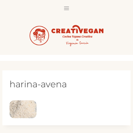
Saltar
al
contenido
harina-avena