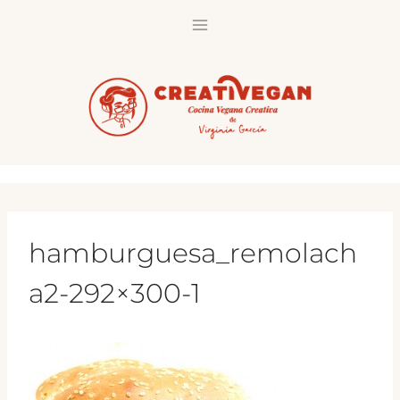
Saltar
al
contenido
hamburguesa_remolach
a2-292×300-1