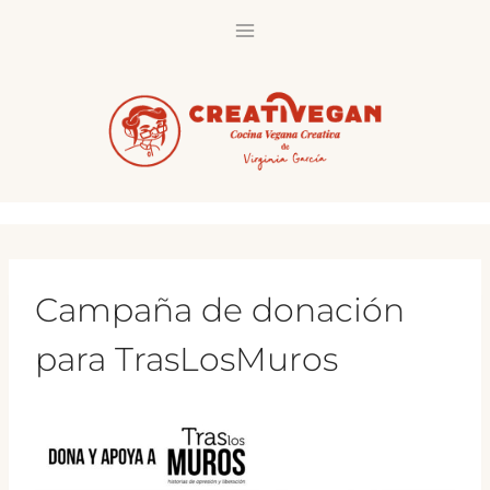
Saltar
al
contenido
Campaña de donación
para TrasLosMuros