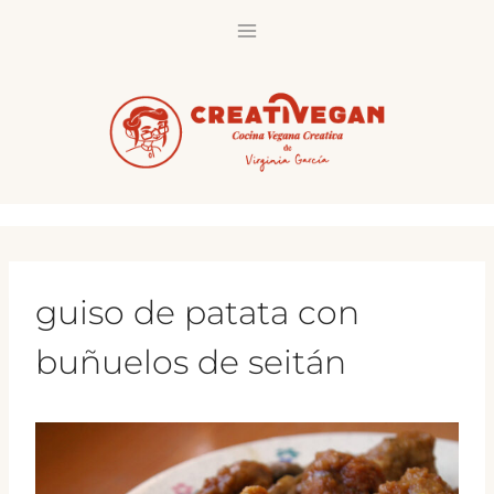
Saltar
al
contenido
guiso de patata con
buñuelos de seitán