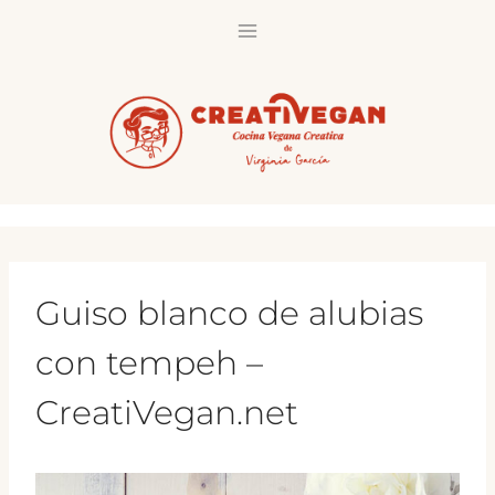
Saltar
al
contenido
Guiso blanco de alubias
con tempeh –
CreatiVegan.net