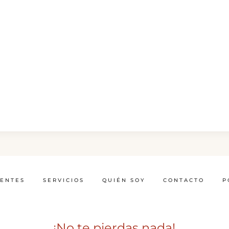
IENTES
SERVICIOS
QUIÉN SOY
CONTACTO
P
¡No te pierdas nada!