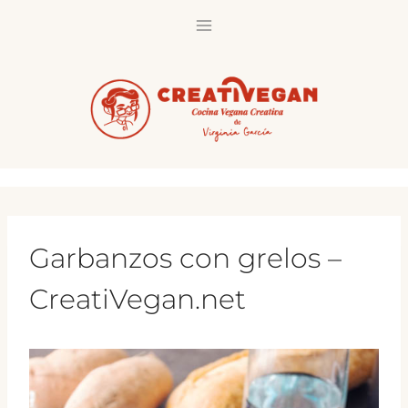
Saltar
al
contenido
Garbanzos con grelos –
CreatiVegan.net