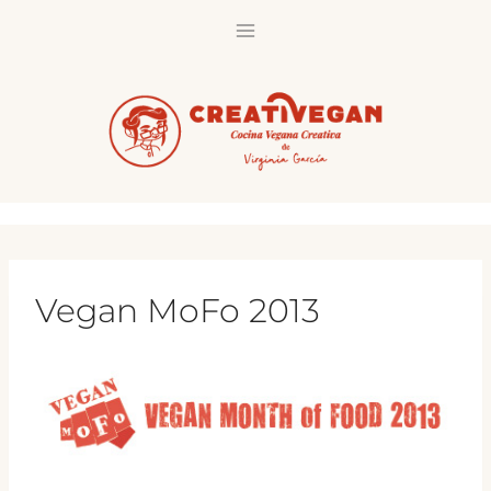
Saltar
al
contenido
Vegan MoFo 2013