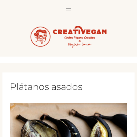
Saltar
al
contenido
Plátanos asados