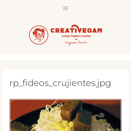
Saltar
al
contenido
rp_fideos_crujientes.jpg