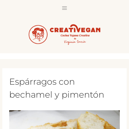
Saltar
al
contenido
Espárragos con
bechamel y pimentón